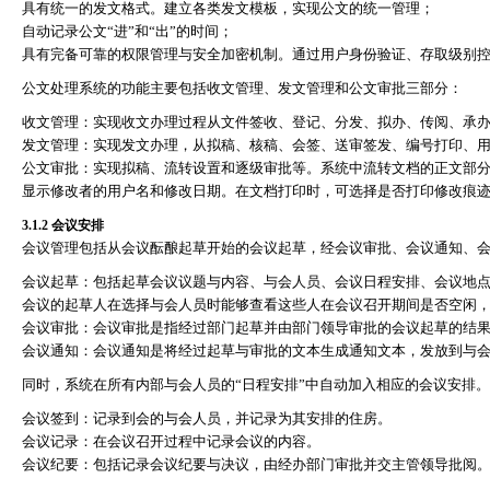
具有统一的发文格式。建立各类发文模板，实现公文的统一管理；
自动记录公文
“
进
”
和
“
出
”
的时间；
具有完备可靠的权限管理与安全加密机制。通过用户身份验证、存取级别
公文处理系统的功能主要包括收文管理、发文管理和公文审批三部分：
收文管理：实现收文办理过程从文件签收、登记、分发、拟办、传阅、承
发文管理：实现发文办理，从拟稿、核稿、会签、送审签发、编号打印、
公文审批：实现拟稿、流转设置和逐级审批等。系统中流转文档的正文部
显示修改者的用户名和修改日期。在文档打印时，可选择是否打印修改痕
3.1.2
会议安排
会议管理包括从会议酝酿起草开始的会议起草，经会议审批、会议通知、
会议起草：包括起草会议议题与内容、与会人员、会议日程安排、会议地
会议的起草人在选择与会人员时能够查看这些人在会议召开期间是否空闲
会议审批：会议审批是指经过部门起草并由部门领导审批的会议起草的结
会议通知：会议通知是将经过起草与审批的文本生成通知文本，发放到与
同时，系统在所有内部与会人员的
“
日程安排
”
中自动加入相应的会议安排。
会议签到：记录到会的与会人员，并记录为其安排的住房。
会议记录：在会议召开过程中记录会议的内容。
会议纪要：包括记录会议纪要与决议，由经办部门审批并交主管领导批阅