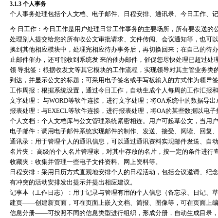
3.1.3
个人事务
个人事务处理包括个人文档、电子邮件、日程安排、通讯录、今日工作、
今 日工作：今日工作是用户处理日常工作事务的主要场所，所有要发送的
处理别人提交给您的所有收公文审批请求、文件传阅、会议通知等，也可以
换到其他相应模块中，处理完相应待办事务后，再切换回来；在自己的待办
止邮件催办，还可能收到系统发 来的催办邮件，催促您尽快处理已超过处
领 导批签：根据收发文等其它模块的工作流程，实现领导对其主管业务类
到达，并显示公文的标题；可采用电子签名或手写板输入的方式作为领导
工作周报：根据系统设置，通过今日工作，自动生成个人每周的工作汇报
文字处理： 与
WORD
等软件连接，进行文字处理；将
OA
系统中的数据导出
报表处理：与
EXECL
等软件连接，进行报表处理，将
OA
的某些数据以电子
个人文档：个人文档库与公文管理系统紧密相连。用户可起草公文，当用
电子邮件：调用电子邮件系统实现邮件的制作、发送、接受、阅读、回复
通讯录：用于管理个人的通讯信息，可以通过通讯资料实现邮件发送、自
名片夹： 高级的个人名片管理家，对其中存放的名片，按一定的条件进行
收藏夹：收集并管理一些电子文件资料、网上资料等。
日程安排：采用日历方式直观地安排个人的日程活动，包括会议邀请、纪
有冲突的活动安排发出提示并提出相应建议。
记事本（工作日志）：用于记录与管理有用的个人信息（备忘录、日记、
建页
——
创建新页面，可在页面上嵌入文档、简报、图像等，可在页面上
信息分册
——
可按照不同的信息类型进行组织，形成分册，自动生成目录