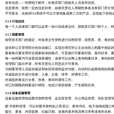
发布信息
——
利用电子邮件，向相关部门或相关人员发布信息。
信息查询：按照一定的信息归类，由相关责任人周期性将各业务部门所分
手写签名：在政府
OA
系统中可以方便地集成第三方的产品，实现如下的痕
3.1.4
计划总结
每一个人或者部门都可以起草一份计划或者总结，授权其它部门和个人，
3.1.5
档案管理
按照有关部门的规定，对各类文件资料进行归档管理，按照库、类、卷的
提供和公文管理部分的自动接口，实现办理完毕公文自动转入档案中相应
案卷格式要采用符合国家标准的格式，可直接打印案卷封面、卷内目录、
每一份档案均可设置其保密属性，读者可以在网上查询档案目录，查到的
管理部门提出申请，经有关责任人同意后方可查询。
为档案管理人员提供催还和收回等借阅监控功能；自动列出超期借阅的档
对成批的文件进行组卷、入卷、出卷、排序、对调等工作。
对成批的卷实行合卷、拆卷、卷间对调等工作。
对已到期限的档案进行销毁，包括计算机销卷，产生销毁目录。
3.1.6
设备设施管理
设备设施管理包括图书资料管理、会议室管理、办公用品管理、车队管理
图 书资料管理：可以对图书资料的入库登记、查询书目、电子借阅或预订
版社、著者、内容提要、出版日期。读者的基本情况将记录有读者的名称、